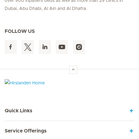
over 900 inpatient beds as well as more than 29 clinics in
Dubai, Abu Dhabi, Al Ain and Al Dhafra.
FOLLOW US
Hirslanden Home
Quick Links
Service Offerings