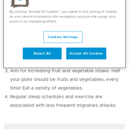
severe
because of low blood glucose levels
. The
risk of developing a headache increases with the
By clicking “Accept All Cookies”, you agree to the storing of cookies
on your device to enhance site navigation, analyze site usage, and
amount of time between meals. Migraine patients
assist in our marketing efforts.
should make time for small frequent
meals (absolute need for appropriate souhour meal
Cookies Settings
during Ramadan) and regular daily meal times.
Some food to avoid: chocolates, melted cheese,
Reject All
Accept All Cookies
processed meats, artificial sweeteners etc.
Aim for increasing fruit and vegetable intake. Half
your plate should be fruits and vegetables, every
time! Eat a variety of vegetables.
Regular sleep schedules and exercise are
associated with less frequent migraines attacks.